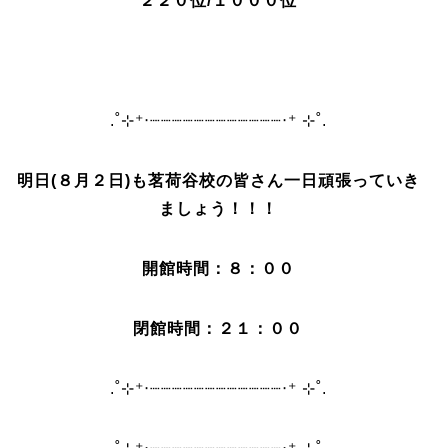
２２０位/１０００位
.˚⊹⁺‧┈┈┈┈┈┈┈┈┈┈┈┈‧⁺ ⊹˚.
明日(８月２日)も茗荷谷校の皆さん
一日
頑張っていき
ましょう！！！
開館時間：８：００
閉館時間：２１：００
.˚⊹⁺‧┈┈┈┈┈┈┈┈┈┈┈┈‧⁺ ⊹˚.