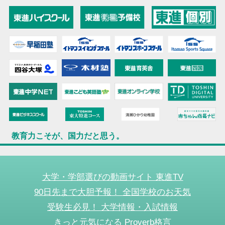
教育力こそが、国力だと思う。
大学・学部選びの動画サイト 東進TV
90日先まで大胆予報！ 全国学校のお天気
受験生必見！ 大学情報・入試情報
きっと元気になる Proverb格言