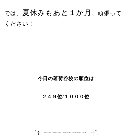
夏休みもあと１か月
では、
、頑張って
ください！
今日の茗荷谷校の順位は
２４９
位/１０００位
.˚⊹⁺‧┈┈┈┈┈┈┈┈┈┈┈┈‧⁺ ⊹˚.