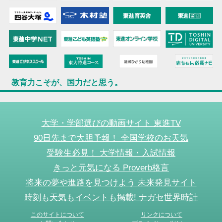
教育力こそが、国力だと思う。
大学・学部選びの動画サイト 東進TV
90日先まで大胆予報！ 全国学校のお天気
受験生必見！ 大学情報・入試情報
きっと元気になる Proverb格言
将来の夢や進路を見つけよう 未来発見サイト
時刻も天気もイベントも掲載! ナガセ世界時計
このサイトについて
リンクについて