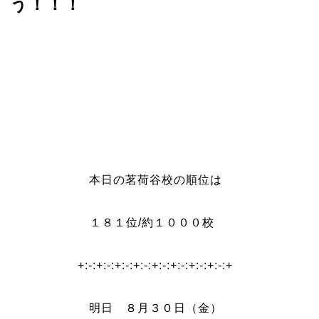
う！！！
本日の茗荷谷校の順位は
１８１位/約１０００校
+:-:+:-:+:-:+:-:+:-:+:-:+:-:+:-:+
明日 ８月３０
日（金）