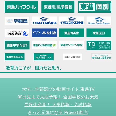
教育力こそが、国力だと思う。
大学・学部選びの動画サイト 東進TV
90日先まで大胆予報！ 全国学校のお天気
受験生必見！ 大学情報・入試情報
きっと元気になる Proverb格言