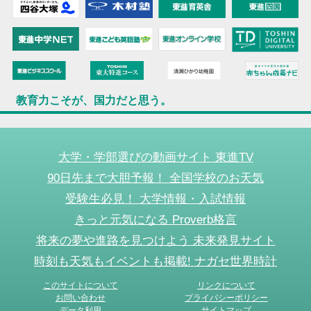
教育力こそが、国力だと思う。
大学・学部選びの動画サイト 東進TV
90日先まで大胆予報！ 全国学校のお天気
受験生必見！ 大学情報・入試情報
きっと元気になる Proverb格言
将来の夢や進路を見つけよう 未来発見サイト
時刻も天気もイベントも掲載! ナガセ世界時計
このサイトについて
リンクについて
お問い合わせ
プライバシーポリシー
データ利用
サイトマップ